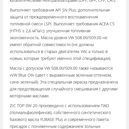
каталитическими нейтрализаторами (DPF, GPF, CPF, CAT).
Выполняет требования API SN Plus: дополнительная
защита от преждевременного воспламенения
топливной смеси LSPI. Выполняет требования ACEA C5
(HTHS ≥ 2,6 мПа/с): улучшенная топливная
экономичность. Масла уровня VW 508.00/509.00 не
имеют обратной совместимости (не должны
использоваться в старых двигателях VW, а только в
новых, которые требуют именно этой спецификации).
Масла с допуском VW 508.00/509.00 также называются
«VW Blue Oil» (цвет с выраженным зеленым оттенком,
сине-зеленый). Эта специальная окраска предназначена
для предотвращения случайного смешивания с другими
моторными маслами.
ZIC TOP 0W-20 произведено с использованием ПАО
(полиальфаолефинов), собственного синтетического
базового масла YUBASE Plus и современного пакета
присадок с пониженным содержанием зольных