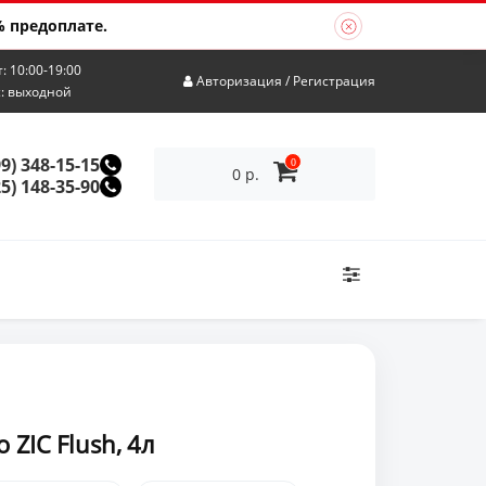
 предоплате.
т: 10:00-19:00
Авторизация
/
Регистрация
с: выходной
99) 348-15-15
0
0 р.
25) 148-35-90
ZIC Flush, 4л