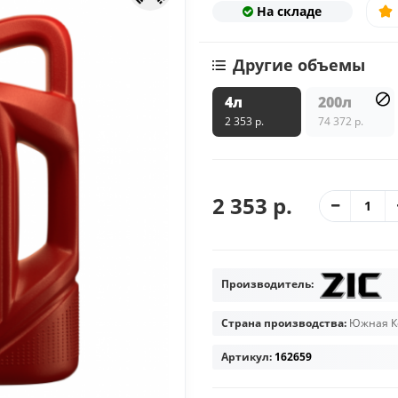
На складе
Другие объемы
4л
200л
2 353 р.
74 372 р.
2 353 р.
Производитель:
Страна производства:
Южная К
Артикул:
162659