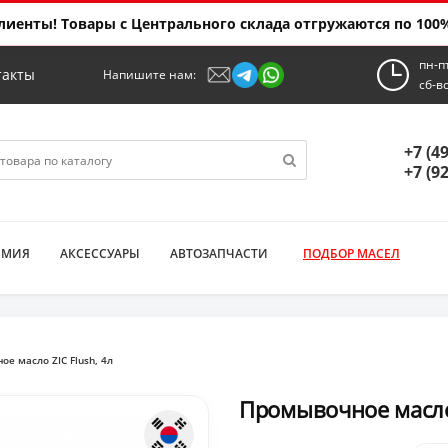
иенты! Товары с Центрального склада отгружаются по 100%
пн-п
такты
Напишите нам:
сб-в
+7 (4
+7 (9
ИМИЯ
АКСЕССУАРЫ
АВТОЗАПЧАСТИ
ПОДБОР МАСЕЛ
е масло ZIC Flush, 4л
Промывочное масло 