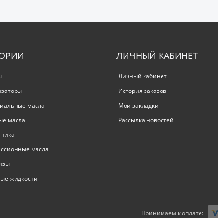
ГОРИИ
ЛИЧНЫЙ КАБИНЕТ
ы
Личный кабинет
изаторы
История заказов
иальные масла
Мои закладки
ые масла
Рассылка новостей
хника
иссионные масла
изы
ые жидкости
Принимаем к оплате: