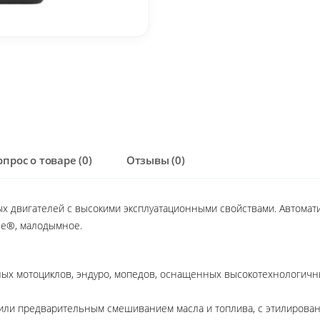
опрос о товаре (0)
Отзывы (0)
ных двигателей с высокими эксплуатационными свойствами. Автома
se®, малодымное.
х мотоциклов, эндуро, мопедов, оснащенных высокотехнологичны
 или предварительным смешиванием масла и топлива, с этилиров