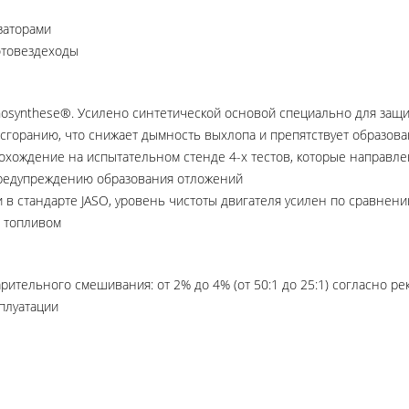
заторами
отовездеходы
osynthese®. Усилено синтетической основой специально для защит
 сгоранию, что снижает дымность выхлопа и препятствует образов
рохождение на испытательном стенде 4-х тестов, которые направ
предупреждению образования отложений
в стандарте JASO, уровень чистоты двигателя усилен по сравнени
с топливом
ительного смешивания: от 2% до 4% (от 50:1 до 25:1) согласно р
сплуатации