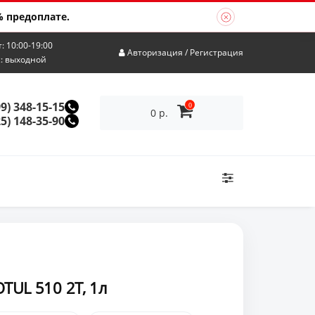
 предоплате.
т: 10:00-19:00
Авторизация
/
Регистрация
с: выходной
99) 348-15-15
0
0 р.
25) 148-35-90
TUL 510 2T, 1л