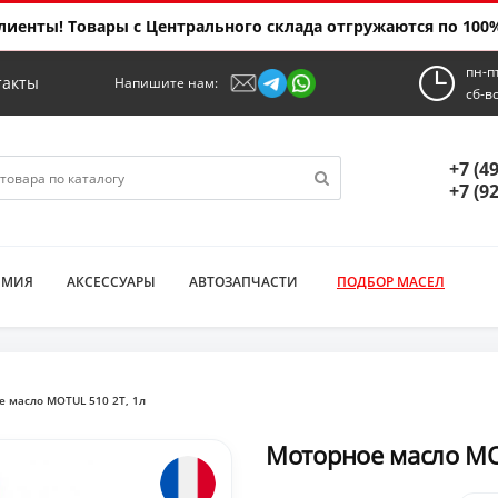
иенты! Товары с Центрального склада отгружаются по 100%
пн-п
такты
Напишите нам:
сб-в
+7 (4
+7 (9
ИМИЯ
АКСЕССУАРЫ
АВТОЗАПЧАСТИ
ПОДБОР МАСЕЛ
е масло MOTUL 510 2T, 1л
Моторное масло MO