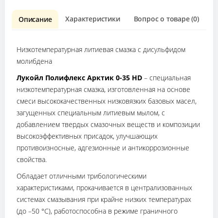
Характеристики
Вопрос о товаре (0)
О
Описание
Низкотемпературная литиевая смазка с дисульфидом
молибдена
Лукойл Полифлекс Арктик 0-35 HD
– специальная
низкотемпературная смазка, изготовленная на основе
смеси высококачественных низковязких базовых масел,
загущенных специальным литиевым мылом, с
добавлением твердых смазочных веществ и композиции
высокоэффективных присадок, улучшающих
противоизносные, адгезионные и антикоррозионные
свойства.
Обладает отличными трибологическими
характеристиками, прокачивается в централизованных
системах смазывания при крайне низких температурах
(до –50 °С), работоспособна в режиме граничного