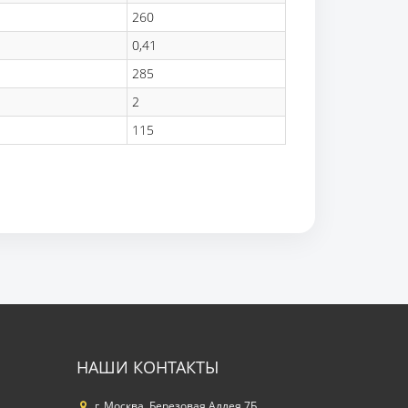
260
0,41
285
2
115
НАШИ КОНТАКТЫ
г. Москва, Березовая Аллея 7Б