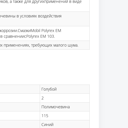
ов, а также для другихприменений в виде
чевины в условиях воздействия
коррозии.СмазкиMobil Polyrex EM
в сравнениисPolyrex EM 103.
их применениях, требующих малого шума.
Голубой
2
Полимочевина
115
Синий