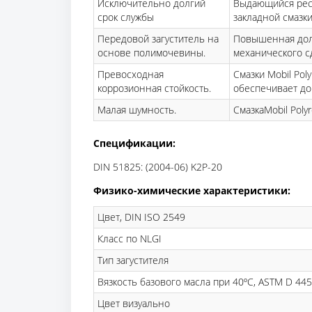
Исключительно долгий
Выдающийся ресу
срок службы
закладной смазки
Передовой загуститель на
Повышенная дол
основе полимочевины.
механического с
Превосходная
Смазки Mobil Pol
коррозионная стойкость.
обеспечивает до
Малая шумность.
СмазкаMobil Pol
Спецификации:
DIN 51825: (2004-06) K2P-20
Физико-химические характеристики:
Цвет, DIN ISO 2549
Класс по NLGI
Тип загустителя
Вязкость базового масла при 40ºC, ASTM D 445
Цвет визуально