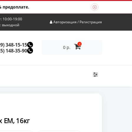
 предоплате.
т: 10:00-19:00
Авторизация
/
Регистрация
с: выходной
99) 348-15-15
0
0 р.
25) 148-35-90
x EM, 16кг