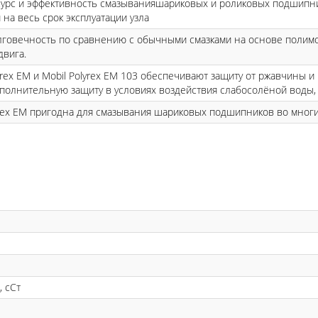
рс и эффективность смазыванияшариковых и роликовых подшипник
 на весь срок эксплуатации узла
говечность по сравнению с обычными смазками на основе полимо
двига.
yrex EM и Mobil Polyrex EM 103 обеспечивают защиту от ржавчины и 
полнительную защиту в условиях воздействия слабосолёной воды, 
yrex EM пригодна для смазывания шариковых подшипников во мног
, сСт