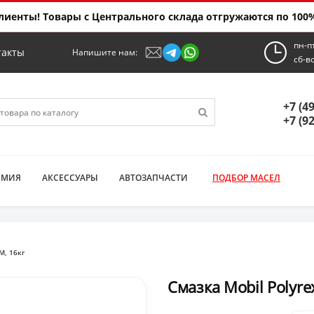
иенты! Товары с Центрального склада отгружаются по 100%
пн-п
такты
Напишите нам:
сб-в
+7 (4
+7 (9
ИМИЯ
АКСЕССУАРЫ
АВТОЗАПЧАСТИ
ПОДБОР МАСЕЛ
M, 16кг
Смазка Mobil Polyre