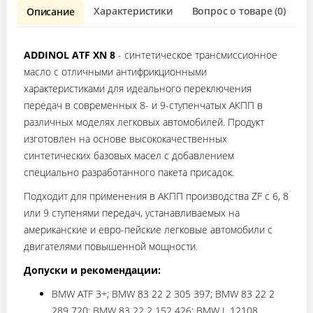
Характеристики
Вопрос о товаре (0)
О
Описание
ADDINOL ATF XN 8
- синтетическое трансмиссионное
масло с отличными антифрикционными
характеристиками для идеального переключения
передач в современных 8- и 9-ступенчатых АКПП в
различных моделях легковых автомобилей. Продукт
изготовлен на основе высококачественных
синтетических базовых масел с добавлением
специально разработанного пакета присадок.
Подходит для применения в АКПП производства ZF с 6, 8
или 9 ступенями передач, устанавливаемых на
американские и евро-пейские легковые автомобили с
двигателями повышенной мощности.
Допуски и рекомендации:
BMW ATF 3+; BMW 83 22 2 305 397; BMW 83 22 2
289 720; BMW 83 22 2 152 426; BMW L 12108