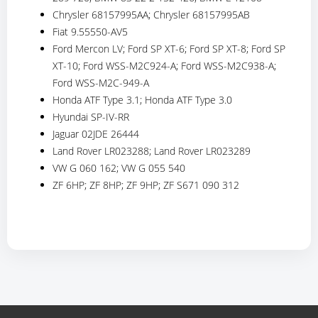
Chrysler 68157995AA; Chrysler 68157995AB
Fiat 9.55550-AV5
Ford Mercon LV; Ford SP XT-6; Ford SP XT-8; Ford SP
XT-10; Ford WSS-M2C924-A; Ford WSS-M2C938-A;
Ford WSS-M2C-949-A
Honda ATF Type 3.1; Honda ATF Type 3.0
Hyundai SP-IV-RR
Jaguar 02JDE 26444
Land Rover LR023288; Land Rover LR023289
VW G 060 162; VW G 055 540
ZF 6HP; ZF 8HP; ZF 9HP; ZF S671 090 312