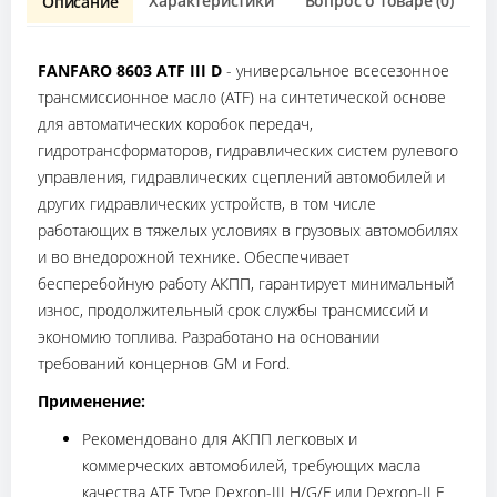
Характеристики
Вопрос о товаре (0)
О
Описание
FANFARO 8603 ATF III D
- универсальное всесезонное
трансмиссионное масло (ATF) на синтетической основе
для автоматических коробок передач,
гидротрансформаторов, гидравлических систем рулевого
управления, гидравлических сцеплений автомобилей и
других гидравлических устройств, в том числе
работающих в тяжелых условиях в грузовых автомобилях
и во внедорожной технике. Обеспечивает
бесперебойную работу АКПП, гарантирует минимальный
износ, продолжительный срок службы трансмиссий и
экономию топлива. Разработано на основании
требований концернов GM и Ford.
Применение:
Рекомендовано для АКПП легковых и
коммерческих автомобилей, требующих масла
качества ATF Type Dexron-III H/G/F или Dexron-II E