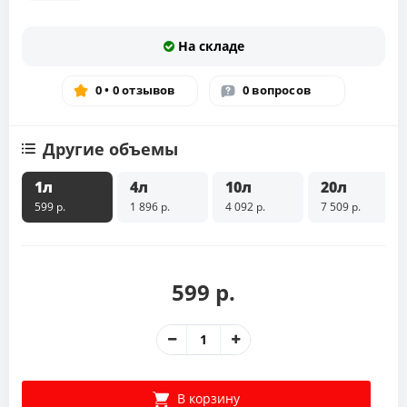
На складе
0 • 0 отзывов
0 вопросов
Другие объемы
1л
4л
10л
20л
599 р.
1 896 р.
4 092 р.
7 509 р.
599 р.
В корзину