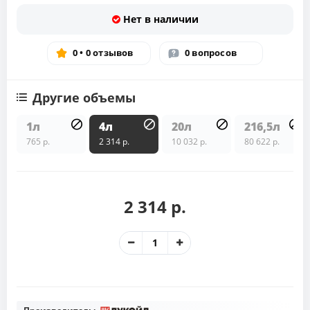
Нет в наличии
0 • 0 отзывов
0 вопросов
Другие объемы
1л
4л
20л
216,5л
765 р.
2 314 р.
10 032 р.
80 622 р.
2 314 р.