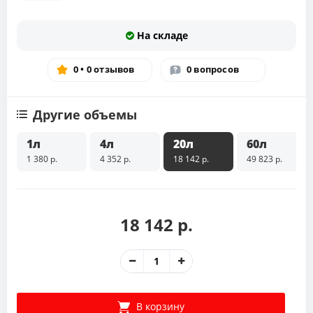
На складе
0 • 0 отзывов
0 вопросов
Другие объемы
1л
4л
20л
60л
1 380 р.
4 352 р.
18 142 р.
49 823 р.
18 142 р.
В корзину