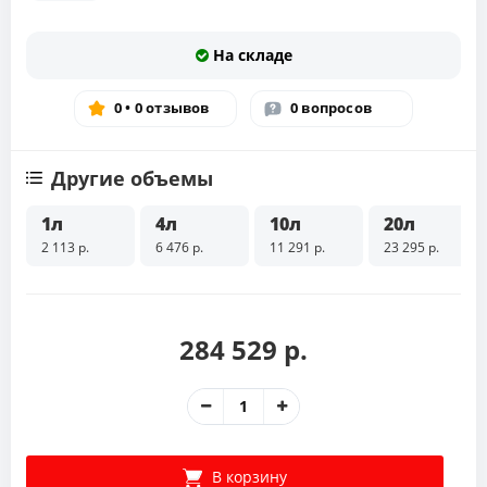
На складе
0 • 0 отзывов
0 вопросов
Другие объемы
1л
4л
10л
20л
2 113 р.
6 476 р.
11 291 р.
23 295 р.
284 529 р.
В корзину