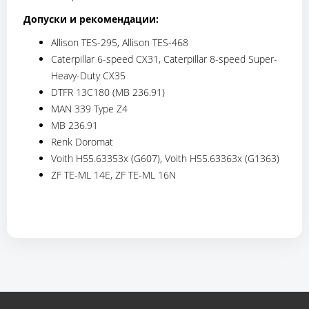
Допуски и рекомендации:
Allison TES-295, Allison TES-468
Caterpillar 6-speed CX31, Caterpillar 8-speed Super-
Heavy-Duty CX35
DTFR 13C180 (MB 236.91)
MAN 339 Type Z4
MB 236.91
Renk Doromat
Voith H55.63353x (G607), Voith H55.63363x (G1363)
ZF TE-ML 14E, ZF TE-ML 16N