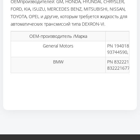
OEMпроизводителей: GM, HONDA, HYUNDAI, CHRYSLER,
FORD, KIA, ISUZU, MERCEDES BENZ, MITSUBISHI, NISSAN,
TOYOTA, OPEL и другие, которым требуется жидкость для
автоматических трансмиссий типа DEXRON-VI.
OEM-производитель /Марка
С
General Motors
PN 1940184, PN
93744590, PN 8
BMW
PN 83222167718
83222167720