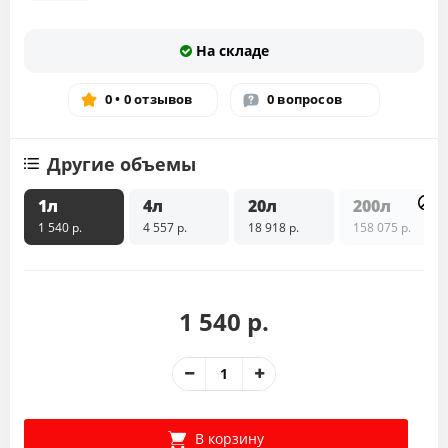
На складе
0 • 0 отзывов
0 вопросов
Другие объемы
1л
4л
20л
200л
1 540 р.
4 557 р.
18 918 р.
158 075 р.
1 540 р.
В корзину