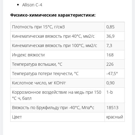
Allison C-4
Физико-химические характеристики:
Плотность при 15°C, г/см3
0,85
Кинематическая вязкость при 40°С, мм2/с
36,9
Кинематическая вязкость при 100°С, мм2/с
7,3
Индекс вязкости
168
Температура вспышки, °С
226
Температура потери текучести, °С
-47,5°
Кислотное число, мг КОН/г
0,90
Коррозионное воздействие на медь при 150
1-b
°С ч, балл
Вязкость по Брукфильду при -40°С, Мпа*с
18513
Цвет
красный