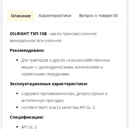
Характеристики
Вопрос о товаре (0)
О
Описание
OILRIGHT ТЭП-15В
- масло трансмиссионное
минеральное всесезонное.
Рекомендовано
:
Для тракторов и других сельскохозяйственных
машин с цилиндрическими, коническими и
червячными передачами.
Эксплуатационные характеристики
:
содержит противоизносную, депрессорную и
антипенную присадки;
соответствует классу качества API GL-2.
Спецификации:
API GL-2