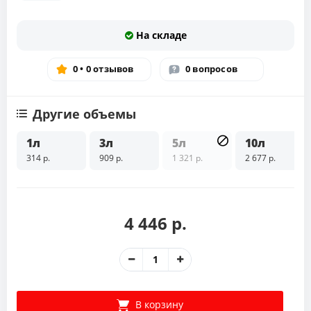
На складе
0 • 0 отзывов
0 вопросов
Другие объемы
1л
3л
5л
10л
314 р.
909 р.
1 321 р.
2 677 р.
4 446 р.
В корзину