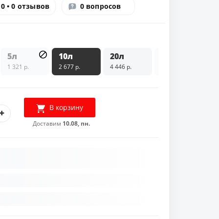
0 • 0 отзывов
0 вопросов
5л
10л
20л
200л
1 321 р.
2 677 р.
4 446 р.
25 874 р.
В корзину
Доставим
10.08, пн.