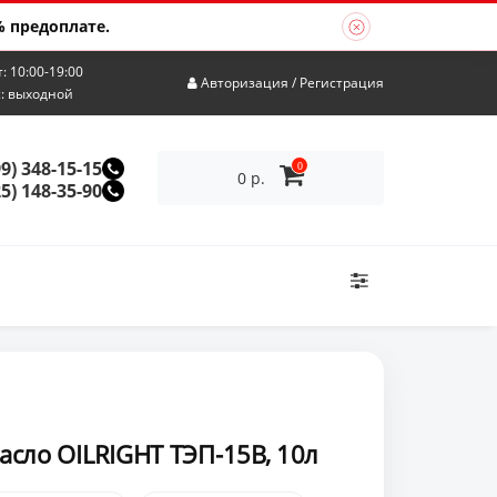
 предоплате.
т: 10:00-19:00
Авторизация
/
Регистрация
с: выходной
99) 348-15-15
0
0 р.
25) 148-35-90
сло OILRIGHT ТЭП-15В, 10л