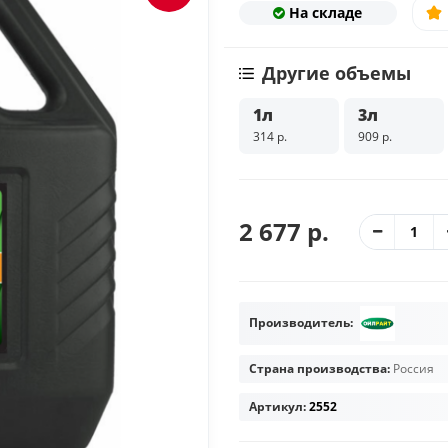
На складе
Другие объемы
1л
3л
314 р.
909 р.
2 677 р.
Производитель:
Страна производства:
Россия
Артикул:
2552