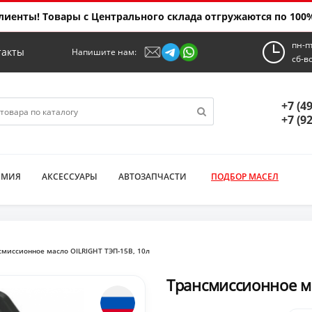
иенты! Товары с Центрального склада отгружаются по 100%
пн-п
такты
Напишите нам:
сб-в
+7 (4
+7 (9
ИМИЯ
АКСЕССУАРЫ
АВТОЗАПЧАСТИ
ПОДБОР МАСЕЛ
смиссионное масло OILRIGHT ТЭП-15В, 10л
Tрансмиссионное ма