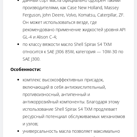
данный сорт масла официально одобрен такими
производителями, как Case New Holland, Massey
Ferguson, John Deere, Volvo, Komatsu, Caterpillar, ZF.
Он может использоваться везде, где
рекомендовано применение жидкостей уровня API
GL-4 и Alison C-4;
по классу вязкости масло Shell Spirax S4 TXM
относится к SAE J306 85W, категория — 10W-30 по
SAE J300.
Особенности:
комплекс высокоэффективных присадок,
включающий в себя антиокислительный,
противоизносный, антипенный и
антикоррозийный компоненты. Благодаря этому
использование Shell Spirax S4 TXM продлевает
ресурсный потенциал обслуживаемых механизмов
и узлов;
универсальность масла позволяет максимально