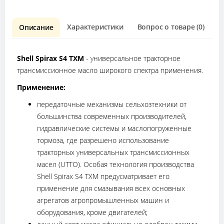
Характеристики
Вопрос о товаре (0)
О
Описание
Shell Spirax S4 TXM
- универсальное тракторное
трансмиссионное масло широкого спектра применения.
Применение:
передаточные механизмы сельхозтехники от
большинства современных производителей,
гидравлические системы и маслопогруженные
тормоза, где разрешено использование
тракторных универсальных трансмиссионных
масел (UTTO). Особая технология производства
Shell Spirax S4 TXM предусматривает его
применение для смазывания всех основных
агрегатов агропромышленных машин и
оборудования, кроме двигателей;