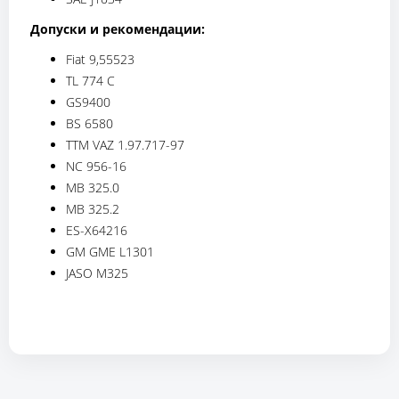
Допуски и рекомендации:
Fiat 9,55523
TL 774 C
GS9400
BS 6580
TTM VAZ 1.97.717-97
NC 956-16
MB 325.0
MB 325.2
ES-X64216
GM GME L1301
JASO M325