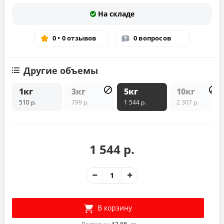
На складе
0 • 0 отзывов
0 вопросов
Другие объемы
1кг
3кг
5кг
10кг
510 р.
799 р.
1 544 р.
2 307 р.
1 544 р.
В корзину