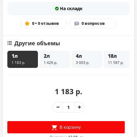
На складе
0 • 0 отзывов
0 вопросов
Другие объемы
1л
2л
4л
18л
1 183 р.
1 426 р.
3 003 р.
11 587 р.
1 183 р.
В корзину