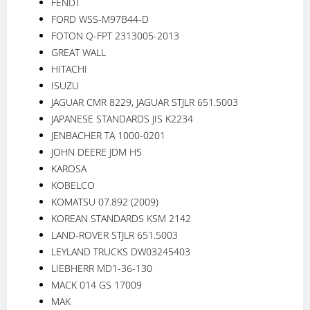
FENDT
FORD WSS-M97B44-D
FOTON Q-FPT 2313005-2013
GREAT WALL
HITACHI
ISUZU
JAGUAR CMR 8229, JAGUAR STJLR 651.5003
JAPANESE STANDARDS JIS K2234
JENBACHER TA 1000-0201
JOHN DEERE JDM H5
KAROSA
KOBELCO
KOMATSU 07.892 (2009)
KOREAN STANDARDS KSM 2142
LAND-ROVER STJLR 651.5003
LEYLAND TRUCKS DW03245403
LIEBHERR MD1-36-130
MACK 014 GS 17009
MAK