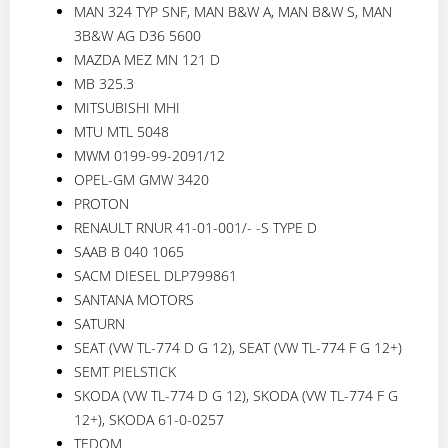
MAN 324 TYP SNF, MAN B&W A, MAN B&W S, MAN
3B&W AG D36 5600
MAZDA MEZ MN 121 D
MB 325.3
MITSUBISHI MHI
MTU MTL 5048
MWM 0199-99-2091/12
OPEL-GM GMW 3420
PROTON
RENAULT RNUR 41-01-001/- -S TYPE D
SAAB B 040 1065
SACM DIESEL DLP799861
SANTANA MOTORS
SATURN
SEAT (VW TL-774 D G 12), SEAT (VW TL-774 F G 12+)
SEMT PIELSTICK
SKODA (VW TL-774 D G 12), SKODA (VW TL-774 F G
12+), SKODA 61-0-0257
TEDOM