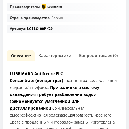
Производитель:
Страна производства:
Россия
Артикул:
LGELC100PK20
Характеристики
Вопрос о товаре (0)
О
Описание
LUBRIGARD Antifreeze ELC
Concentrate (концентрат) -
концентрат охлаждающей
жидкости/антифриза.
При заливке в систему
охлаждения требует разбавления водой
(рекомендуется умягченной или
дистиллированной).
Универсальная
высокоэффективная охлаждающая жидкость красного
цвета с продленным интервалом замены. Изготовлена
на основе этиленгликоля и карбоксилатного пакета