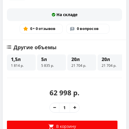
На складе
0 • 0 отзывов
0 вопросов
Другие объемы
1,5л
5л
20л
20л
1 814 р.
5 835 р.
21 704 р.
21 704 р.
62 998 р.
В корзину