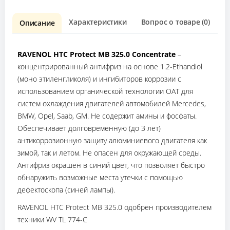
Характеристики
Вопрос о товаре (0)
О
Описание
RAVENOL HTC Protect MB 325.0 Concentrate
–
концентрированный антифриз на основе 1.2-Ethandiol
(моно этиленгликоля) и ингибиторов коррозии с
использованием органической технологии OAT для
систем охлаждения двигателей автомобилей Mercedes,
BMW, Opel, Saab, GM. Не содержит амины и фосфаты.
Обеспечивает долговременную (до 3 лет)
антикоррозионную защиту алюминиевого двигателя как
зимой, так и летом. Не опасен для окружающей среды.
Антифриз окрашен в синий цвет, что позволяет быстро
обнаружить возможные места утечки с помощью
дефектоскопа (синей лампы).
RAVENOL HTC Protect MB 325.0 одобрен производителем
техники WV TL 774-C