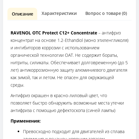
Характеристики
Вопрос о товаре (0)
О
Описание
RAVENOL OTC Protect C12+ Concentrate
– антифриз
концентрат на основе 1.2-Ethandiol (моно этиленгликоля)
и ингибиторов коррозии с использованием
органической технологии OAT. Не содержит бораты,
нитриты, силикаты. Обеспечивает долговременную (до 5
лет) антикоррозионную защиту алюминиевого двигателя
как зимой, так и летом. Не опасен для окружающей
среды.
Антифриз окрашен в красно-лиловый цвет, что
позволяет быстро обнаружить возможные места утечки
антифриза с помощью дефектоскопа (синей лампы)
Применения:
Превосходно подходит для двигателей из сплава
алюминия и оснащен хорошим запасом