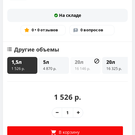
На складе
0 • 0 отзывов
0 вопросов
Другие объемы
1,5л
5л
20л
20л
1 526 р.
4 870 р.
16 146 р.
16 325 р.
1 526 р.
В корзину