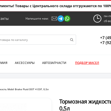
иенты! Товары с Центрального склада отгружаются по 100%
пн-п
такты
Напишите нам:
сб-в
+7 (4
+7 (9
ИМИЯ
АКСЕССУАРЫ
АВТОЗАПЧАСТИ
ПОДБОР МАСЕЛ
сть Mobil Brake Fluid DOT 4 ESP, 0,5л
Тормозная жидкость 
0,5л