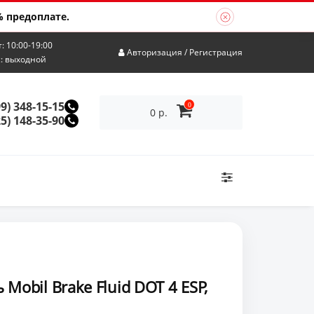
 предоплате.
т: 10:00-19:00
Авторизация
/
Регистрация
с: выходной
99) 348-15-15
0
0 р.
25) 148-35-90
Mobil Brake Fluid DOT 4 ESP,