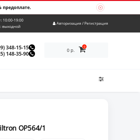
 предоплате.
т: 10:00-19:00
Авторизация
/
Регистрация
с: выходной
99) 348-15-15
0
0 р.
25) 148-35-90
ltron OP564/1