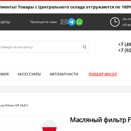
иенты! Товары с Центрального склада отгружаются по 100%
пн-п
такты
Напишите нам:
сб-в
+7 (4
+7 (9
ИМИЯ
АКСЕССУАРЫ
АВТОЗАПЧАСТИ
ПОДБОР МАСЕЛ
р Filtron OP 564/1
Масляный фильтр Fi