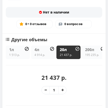
Нет в наличии
0 • 0 отзывов
0 вопросов
Другие объемы
1л
4л
20л
200л
1 513 р.
4 914 р.
21 437 р.
195 235 р.
21 437 р.