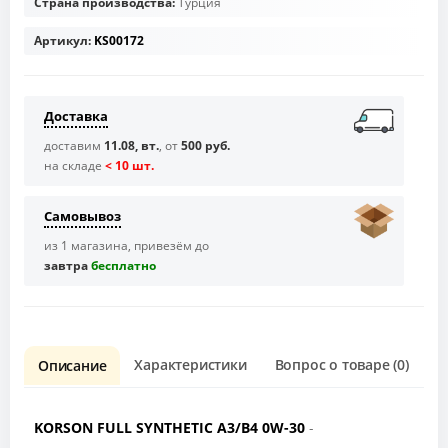
Страна производства:
Турция
Артикул:
KS00172
Доставка
доставим
11.08, вт.
, от
500 руб.
на складе
< 10 шт.
Самовывоз
из 1 магазина, привезём до
завтра
бесплaтно
Характеристики
Вопрос о товаре (0)
О
Описание
KORSON FULL SYNTHETIC A3/B4 0W-30
-