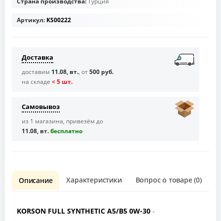
Страна производства:
Турция
Артикул:
KS00222
Доставка
доставим
11.08, вт.
, от
500 руб.
на складе
< 5 шт.
Самовывоз
из 1 магазина, привезём до
11.08, вт.
бесплaтно
Характеристики
Вопрос о товаре (0)
О
Описание
KORSON FULL SYNTHETIC A5/B5 0W-30
-