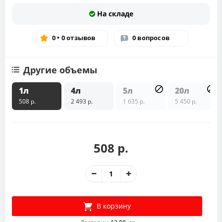
На складе
0 • 0 отзывов
0 вопросов
Другие объемы
1л
4л
5л
20л
508 р.
2 493 р.
1 635 р.
5 450 р.
508 р.
В корзину