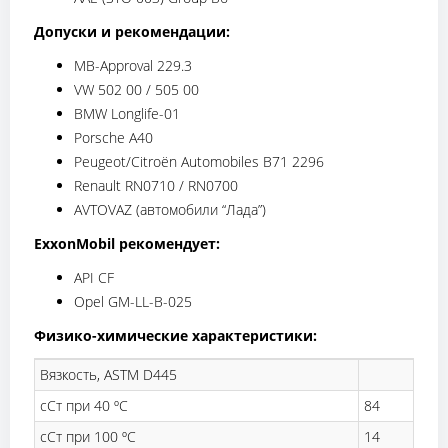
Допуски и рекомендации:
MB-Approval 229.3
VW 502 00 / 505 00
BMW Longlife-01
Porsche A40
Peugeot/Citroën Automobiles B71 2296
Renault RN0710 / RN0700
AVTOVAZ (автомобили “Лада”)
ExxonMobil рекомендует:
API CF
Opel GM-LL-B-025
Физико-химические характеристики:
Вязкость, ASTM D445
сСт при 40 ºC
84
сСт при 100 ºC
14