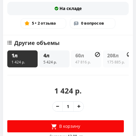
На складе
5 • 2 отзыва
0 вопросов
Другие объемы
1л
4л
60л
208л
1 424 р.
5 424 р.
47 816 р.
175 885 р.
1 424 р.
В корзину