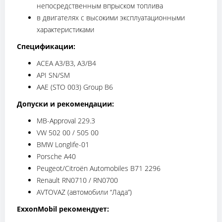
непосредственным впрыском топлива
в двигателях с высокими эксплуатационными
характеристиками
Спецификации:
ACEA A3/B3, A3/B4
API SN/SM
AAE (STO 003) Group B6
Допуски и рекомендации:
MB-Approval 229.3
VW 502 00 / 505 00
BMW Longlife-01
Porsche A40
Peugeot/Citroën Automobiles B71 2296
Renault RN0710 / RN0700
AVTOVAZ (автомобили “Лада”)
ExxonMobil рекомендует: