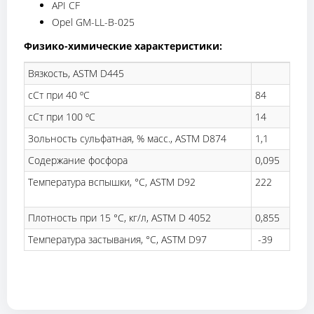
API CF
Opel GM-LL-B-025
Физико-химические характеристики:
Вязкость, ASTM D445
сСт при 40 ºC
84
сСт при 100 ºC
14
Зольность сульфатная, % масс., ASTM D874
1,1
Содержание фосфора
0,095
Температура вспышки, °C, ASTM D92
222
Плотность при 15 °C, кг/л, ASTM D 4052
0,855
Температура застывания, °C, ASTM D97
-39