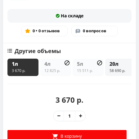
На складе
0 • 0 отзывов
0 вопросов
Другие объемы
1л
4л
5л
20л
3 670 р.
12 825 р.
15 511 р.
58 690 р.
3 670 р.
В корзину