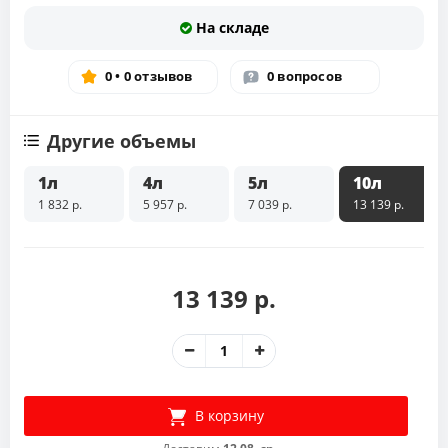
На складе
0 • 0 отзывов
0 вопросов
Другие объемы
1л
4л
5л
10л
1 832 р.
5 957 р.
7 039 р.
13 139 р.
13 139 р.
В корзину