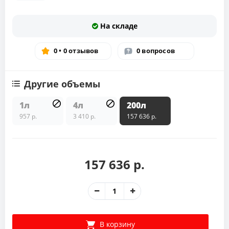
На складе
0 • 0 отзывов
0 вопросов
Другие объемы
1л
4л
200л
957 р.
3 410 р.
157 636 р.
157 636 р.
В корзину