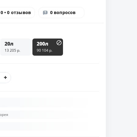
0 • 0 отзывов
0 вопросов
20л
200л
13 205 р.
90 104 р.
орея