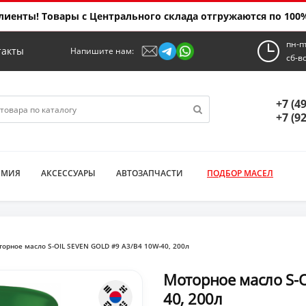
иенты! Товары с Центрального склада отгружаются по 100%
пн-п
такты
Напишите нам:
сб-в
+7 (4
+7 (9
ИМИЯ
АКСЕССУАРЫ
АВТОЗАПЧАСТИ
ПОДБОР МАСЕЛ
орное масло S-OIL SEVEN GOLD #9 A3/B4 10W-40​​​​​​​, 200л
Моторное масло S-O
40​​​​​​​, 200л