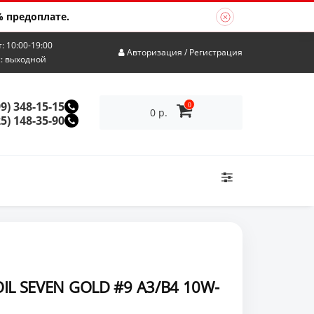
 предоплате.
т: 10:00-19:00
Авторизация
/
Регистрация
с: выходной
99) 348-15-15
0
0 р.
25) 148-35-90
IL SEVEN GOLD #9 A3/B4 10W-