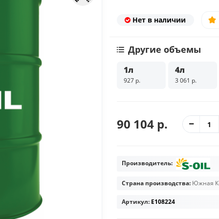
Нет в наличии
Другие объемы
1л
4л
927 р.
3 061 р.
90 104 р.
Производитель:
Страна производства:
Южная К
Артикул:
E108224