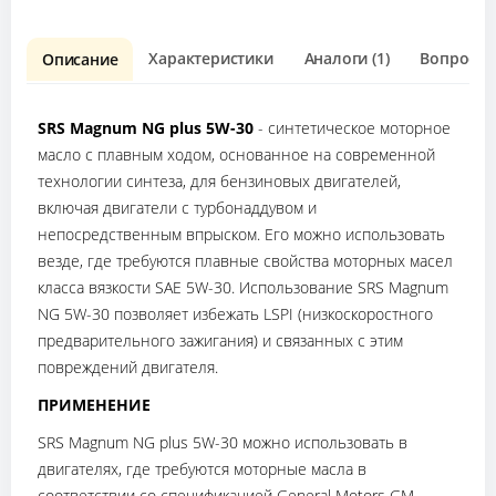
Характеристики
Аналоги (1)
Вопрос о 
Описание
SRS Magnum NG plus 5W-30
- синтетическое моторное
масло с плавным ходом, основанное на современной
технологии синтеза, для бензиновых двигателей,
включая двигатели с турбонаддувом и
непосредственным впрыском. Его можно использовать
везде, где требуются плавные свойства моторных масел
класса вязкости SAE 5W-30. Использование SRS Magnum
NG 5W-30 позволяет избежать LSPI (низкоскоростного
предварительного зажигания) и связанных с этим
повреждений двигателя.
ПРИМЕНЕНИЕ
SRS Magnum NG plus 5W-30 можно использовать в
двигателях, где требуются моторные масла в
соответствии со спецификацией General Motors GM