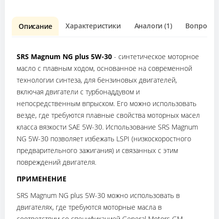
Характеристики
Аналоги (1)
Вопрос о 
Описание
SRS Magnum NG plus 5W-30
- синтетическое моторное
масло с плавным ходом, основанное на современной
технологии синтеза, для бензиновых двигателей,
включая двигатели с турбонаддувом и
непосредственным впрыском. Его можно использовать
везде, где требуются плавные свойства моторных масел
класса вязкости SAE 5W-30. Использование SRS Magnum
NG 5W-30 позволяет избежать LSPI (низкоскоростного
предварительного зажигания) и связанных с этим
повреждений двигателя.
ПРИМЕНЕНИЕ
SRS Magnum NG plus 5W-30 можно использовать в
двигателях, где требуются моторные масла в
соответствии со спецификацией General Motors GM