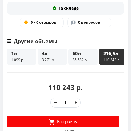
На складе
0 • 0 отзывов
0 вопросов
Другие объемы
1л
4л
60л
216,5л
1 099 р.
3 271 р.
35 532 р.
110 243 р.
110 243 р.
В корзину