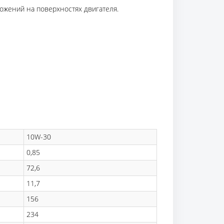
ожений на поверхностях двигателя.
10W-30
0,85
72,6
11,7
156
234