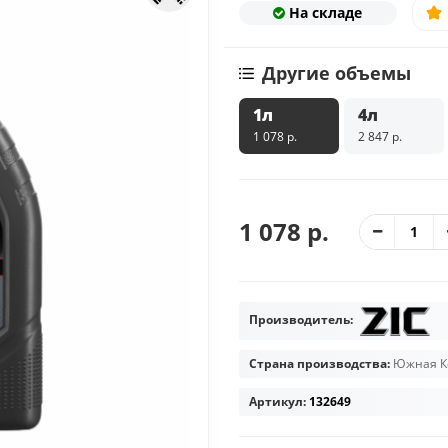
На складе
Другие объемы
1л
4л
1 078 р.
2 847 р.
1 078 р.
Производитель:
Страна производства:
Южная К
Артикул:
132649