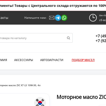
иенты! Товары с Центрального склада отгружаются по 100%
пн-п
такты
Напишите нам:
сб-в
+7 (4
+7 (9
ИМИЯ
АКСЕССУАРЫ
АВТОЗАПЧАСТИ
ПОДБОР МАСЕЛ
орное масло ZIC X7 LS 10W-30, 4л
Моторное масло ZIC