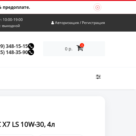
 предоплате.
т: 10:00-19:00
Авторизация
/
Регистрация
с: выходной
99) 348-15-15
0
0 р.
25) 148-35-90
 X7 LS 10W-30, 4л