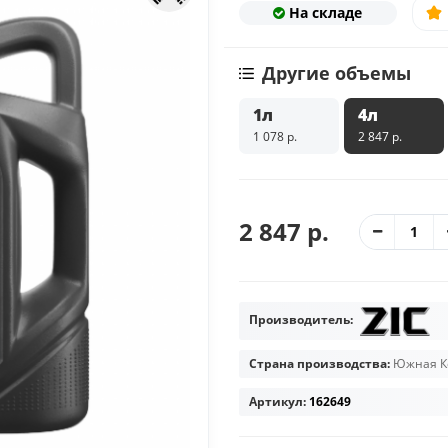
На складе
Другие объемы
1л
4л
1 078 р.
2 847 р.
2 847 р.
Производитель:
Страна производства:
Южная К
Артикул:
162649