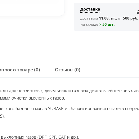
Доставка
доставим
11.08, вт.
, от
500 руб.
на складе
> 50 шт.
опрос о товаре (0)
Отзывы (0)
сло для бензиновых, дизельных и газовых двигателей легковых а
мами очистки выхлопных газов.
ческого базового масла YUBASE и сбалансированного пакета сов
S).
ыхлопных газов (DPF, CPF, CAT и др.).