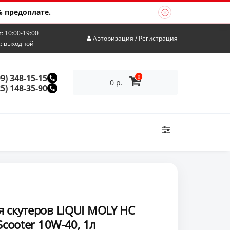
 предоплате.
т: 10:00-19:00
Авторизация
/
Регистрация
с: выходной
99) 348-15-15
0
0 р.
25) 148-35-90
 скутеров LIQUI MOLY НС
Scooter 10W-40, 1л