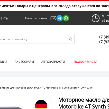
иенты! Товары с Центрального склада отгружаются по 100%
пн-п
такты
Напишите нам:
сб-в
+7 (4
+7 (9
ИМИЯ
АКСЕССУАРЫ
АВТОЗАПЧАСТИ
ПОДБОР МАСЕЛ
 масло для скутеров LIQUI MOLY НС Motorbike 4T Synth Scooter 10W-40, 1л
Моторное масло для
Motorbike 4T Synth 