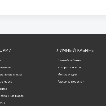
ГОРИИ
ЛИЧНЫЙ КАБИНЕТ
ы
Личный кабинет
изаторы
История заказов
иальные масла
Мои закладки
ые масла
Рассылка новостей
хника
иссионные масла
изы