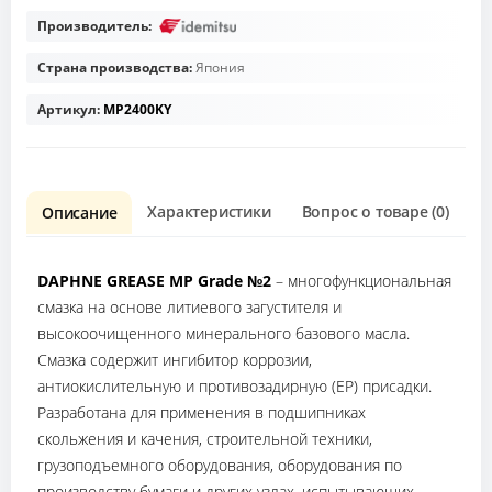
Производитель:
Страна производства:
Япония
Артикул:
MP2400KY
Характеристики
Вопрос о товаре (0)
О
Описание
DAPHNE GREASE MP Grade №2
– многофункциональная
смазка на основе литиевого загустителя и
высокоочищенного минерального базового масла.
Смазка содержит ингибитор коррозии,
антиокислительную и противозадирную (ЕР) присадки.
Разработана для применения в подшипниках
скольжения и качения, строительной техники,
грузоподъемного оборудования, оборудования по
производству бумаги и других узлах, испытывающих