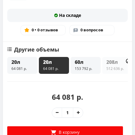
На складе
0 • 0 отзывов
0 вопросов
Другие объемы
20л
20л
60л
208л
64 081 р.
64 081 р.
153 792 р.
512 636 р.
64 081 р.
В корзину