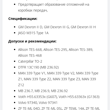
Предотвращает образование отложений на
коробках передач,
Спецификации:
GM Dexron II D, GM Dexron III G, GM Dexron III H
JASO M315 Type 1A
Допуски и рекомендации:
Allison TES-668, Allison TES-295, Allison TES-389,
Allison TES-468
Caterpillar TO-2
DTFR 13C190 (MB 236.92)
MAN 339 Type V1, MAN 339 Type V2, MAN 339 Type
Z1, MAN 339 Type Z2, MAN 339 Type Z3, MAN 339
Z12
MB 236.7, MB 236.9, MB 236.92
Voith H55.63353x (G607), Voith H55.63363x (G1363)
Volvo 97340, Volvo 97341
ZF TE-ML 04D, ZF TE-ML 05L, ZF TEML 14A, ZF TE-ML