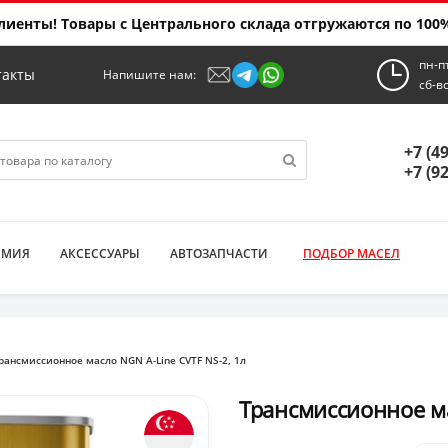
иенты! Товары с Центрального склада отгружаются по 100%
пн-п
такты
Напишите нам:
сб-в
+7 (4
+7 (9
ИМИЯ
АКСЕССУАРЫ
АВТОЗАПЧАСТИ
ПОДБОР МАСЕЛ
рансмиссионное масло NGN A-Line CVTF NS-2, 1л
Трансмиссионное ма