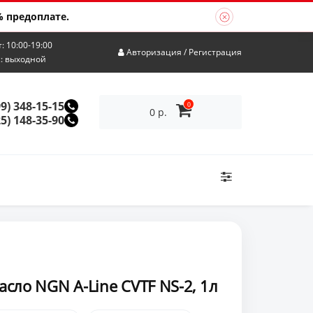
 предоплате.
т: 10:00-19:00
Авторизация
/
Регистрация
с: выходной
99) 348-15-15
0
0 р.
25) 148-35-90
сло NGN A-Line CVTF NS-2, 1л