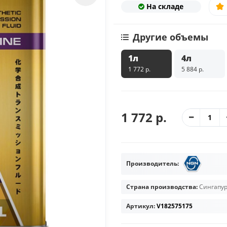
На складе
Другие объемы
1л
4л
1 772 р.
5 884 р.
1 772 р.
Производитель:
Страна производства:
Сингапу
Артикул:
V182575175