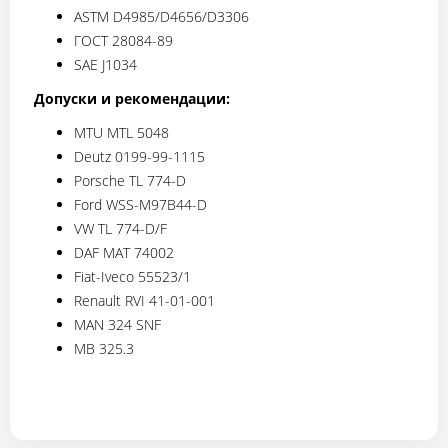
ASTM D4985/D4656/D3306
ГОСТ 28084-89
SAE J1034
Допуски и рекомендации:
MTU MTL 5048
Deutz 0199-99-1115
Porsche TL 774-D
Ford WSS-M97B44-D
VW TL 774-D/F
DAF MAT 74002
Fiat-Iveco 55523/1
Renault RVI 41-01-001
MAN 324 SNF
MB 325.3