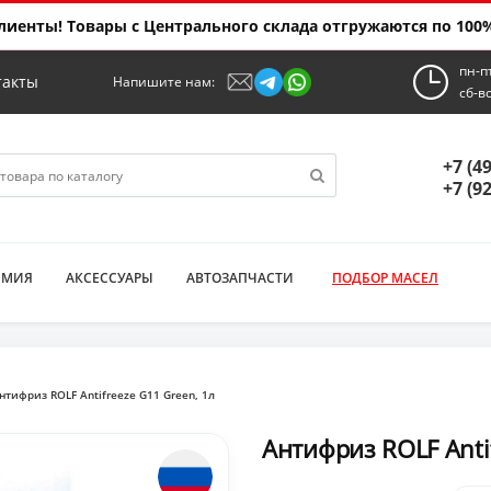
иенты! Товары с Центрального склада отгружаются по 100%
пн-п
такты
Напишите нам:
сб-в
+7 (4
+7 (9
ИМИЯ
АКСЕССУАРЫ
АВТОЗАПЧАСТИ
ПОДБОР МАСЕЛ
нтифриз ROLF Antifreeze G11 Green, 1л
Антифриз ROLF Antif