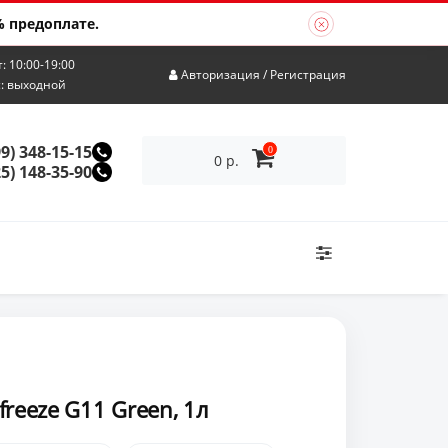
 предоплате.
т: 10:00-19:00
Авторизация
/
Регистрация
с: выходной
99) 348-15-15
0
0 р.
25) 148-35-90
reeze G11 Green, 1л