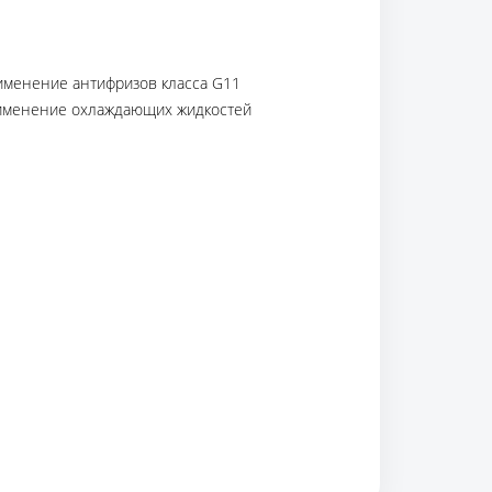
именение антифризов класса G11
рименение охлаждающих жидкостей