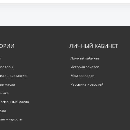
ГОРИИ
ЛИЧНЫЙ КАБИНЕТ
ы
Личный кабинет
изаторы
История заказов
иальные масла
Мои закладки
ые масла
Рассылка новостей
хника
иссионные масла
изы
ые жидкости