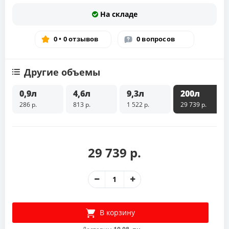
На складе
0 • 0 отзывов
0 вопросов
Другие объемы
0,9л
4,6л
9,3л
200л
286 р.
813 р.
1 522 р.
29 739 р.
29 739 р.
В корзину