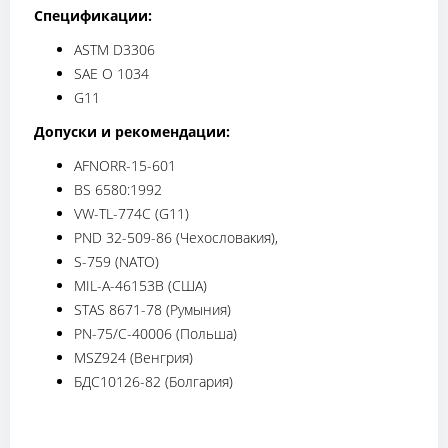
Спецификации:
ASTM D3306
SAE O 1034
G11
Допуски и рекомендации:
AFNORR-15-601
BS 6580:1992
VW-TL-774C (G11)
PND 32-509-86 (Чехословакия),
S-759 (NATO)
MIL-A-46153B (США)
STAS 8671-78 (Румыния)
PN-75/C-40006 (Польша)
MSZ924 (Венгрия)
БДС10126-82 (Болгария)