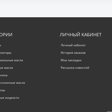
ГОРИИ
ЛИЧНЫЙ КАБИНЕТ
ы
Личный кабинет
изаторы
История заказов
иальные масла
Мои закладки
ые масла
Рассылка новостей
хника
иссионные масла
изы
ые жидкости