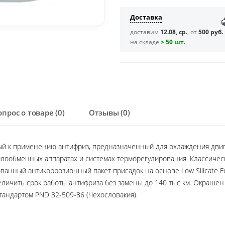
Доставка
доставим
12.08, ср.
, от
500 руб.
на складе
> 50 шт.
опрос о товаре (0)
Отзывы (0)
ый к применению антифриз, предназначенный для охлаждения двига
плообменных аппаратах и системах терморегулирования. Классиче
нный антикоррозионный пакет присадок на основе Low Silicate For
величить срок работы антифриза без замены до 140 тыс км. Окрашен
стандартом PND 32-509-86 (Чехословакия).