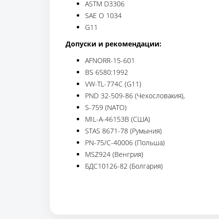
ASTM D3306
SAE O 1034
G11
Допуски и рекомендации:
AFNORR-15-601
BS 6580:1992
VW-TL-774C (G11)
PND 32-509-86 (Чехословакия),
S-759 (NATO)
MIL-A-46153B (США)
STAS 8671-78 (Румыния)
PN-75/C-40006 (Польша)
MSZ924 (Венгрия)
БДС10126-82 (Болгария)