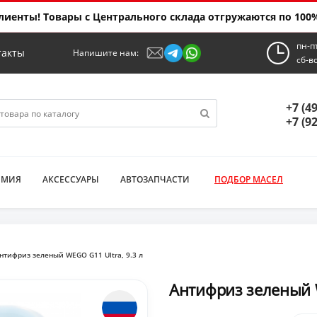
иенты! Товары с Центрального склада отгружаются по 100%
пн-п
такты
Напишите нам:
сб-в
+7 (4
+7 (9
ИМИЯ
АКСЕССУАРЫ
АВТОЗАПЧАСТИ
ПОДБОР МАСЕЛ
нтифриз зеленый WEGO G11 Ultra, 9.3 л
Антифриз зеленый W