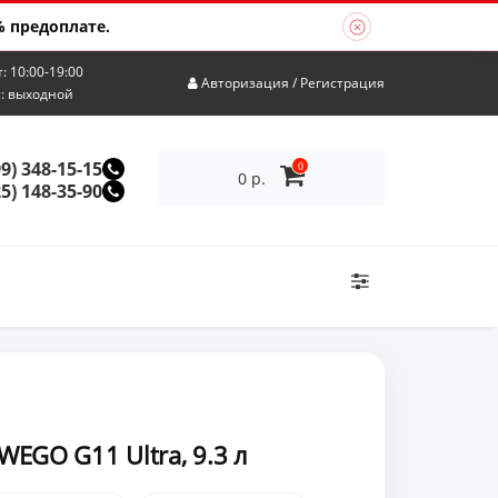
 предоплате.
т: 10:00-19:00
Авторизация
/
Регистрация
с: выходной
99) 348-15-15
0
0 р.
25) 148-35-90
EGO G11 Ultra, 9.3 л