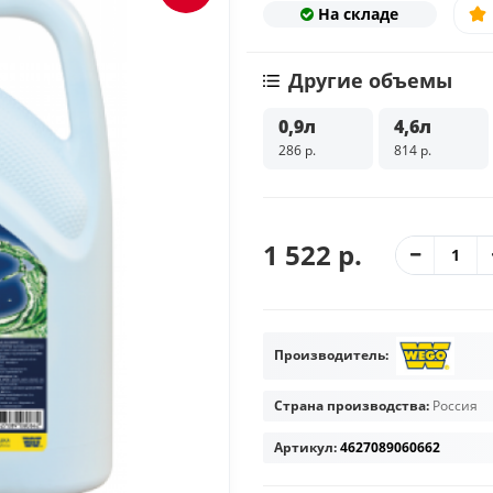
На складе
Другие объемы
0,9л
4,6л
286 р.
814 р.
1 522 р.
Производитель:
Страна производства:
Россия
Артикул:
4627089060662