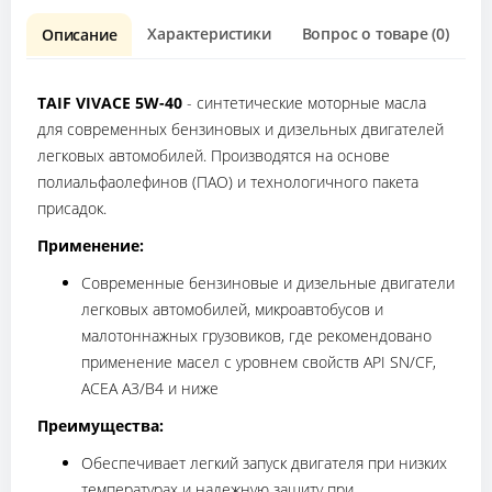
Характеристики
Вопрос о товаре (0)
О
Описание
TAIF VIVACE 5W-40
- синтетические моторные масла
для современных бензиновых и дизельных двигателей
легковых автомобилей. Производятся на основе
полиальфаолефинов (ПАО) и технологичного пакета
присадок.
Применение:
Современные бензиновые и дизельные двигатели
легковых автомобилей, микроавтобусов и
малотоннажных грузовиков, где рекомендовано
применение масел с уровнем свойств API SN/CF,
ACEA A3/B4 и ниже
Преимущества:
Обеспечивает легкий запуск двигателя при низких
температурах и надежную защиту при