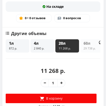
На складе
0 • 0 отзывов
0 вопросов
Другие объемы
1л
4л
20л
60л
872 р.
2 840 р.
11 268 р.
29 738 р.
11 268 р.
В корзину