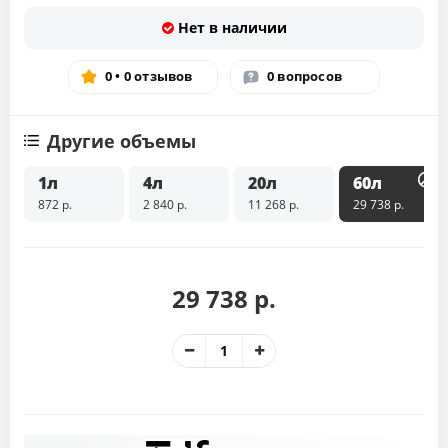
Нет в наличии
0 • 0 отзывов
0 вопросов
Другие объемы
1л
4л
20л
60л
872 р.
2 840 р.
11 268 р.
29 738 р.
29 738 р.