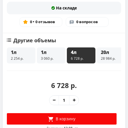
На складе
0 • 0 отзывов
0 вопросов
Другие объемы
1л
1л
4л
20л
2 254 р.
3 060 р.
6 728 р.
28 984 р.
6 728 р.
В корзину