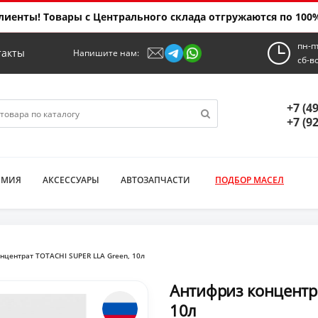
иенты! Товары с Центрального склада отгружаются по 100%
пн-п
такты
Напишите нам:
сб-в
+7 (4
+7 (9
ИМИЯ
АКСЕССУАРЫ
АВТОЗАПЧАСТИ
ПОДБОР МАСЕЛ
нцентрат TOTACHI SUPER LLA Green, 10л
Антифриз концентра
10л