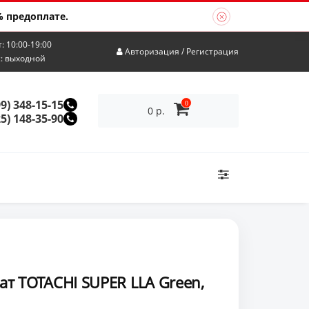
 предоплате.
т: 10:00-19:00
Авторизация
/
Регистрация
с: выходной
99) 348-15-15
0
0 р.
25) 148-35-90
т TOTACHI SUPER LLA Green,