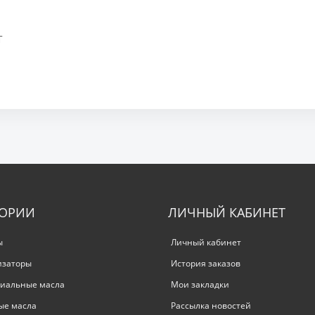
T
ГОРИИ
ЛИЧНЫЙ КАБИНЕТ
ы
Личный кабинет
изаторы
История заказов
иальные масла
Мои закладки
ые масла
Рассылка новостей