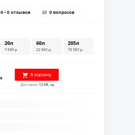
0 • 0 отзывов
0 вопросов
20л
60л
205л
7 690 р.
22 692 р.
70 583 р.
В корзину
Доставим
12.08, ср.