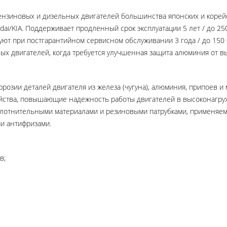
нзиновых и дизельных двигателей большинства японских и корейски
yundai/KIA. Поддерживает продленный срок эксплуатации 5 лет / до 2
ют при постгарантийном сервисном обслуживании 3 года / до 150 0
х двигателей, когда требуется улучшенная защита алюминия от в
розии деталей двигателя из железа (чугуна), алюминия, припоев и
ства, повышающие надежность работы двигателей в высоконагру
плотнительными материалами и резиновыми патрубками, применяе
и антифризами.
в;