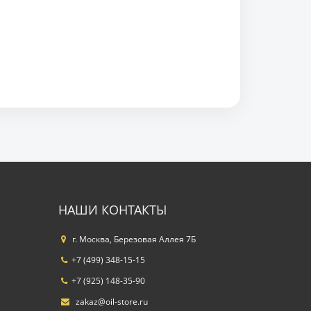
НАШИ КОНТАКТЫ
г. Москва, Березовая Аллея 7Б
+7 (499) 348-15-15
+7 (925) 148-35-90
zakaz@oil-store.ru